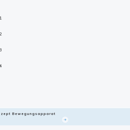
1
2
3
4
Konzept Bewegungsapparat