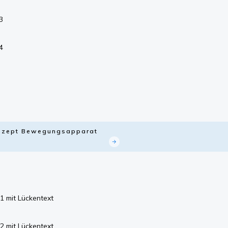
3
4
Konzept Bewegungsapparat
1 mit Lückentext
2 mit Lückentext