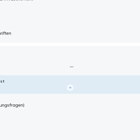
riften
st
ungsfragen)