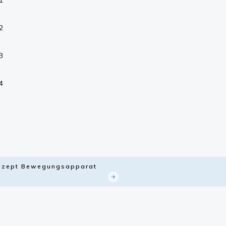
1
2
3
4
Konzept Bewegungsapparat