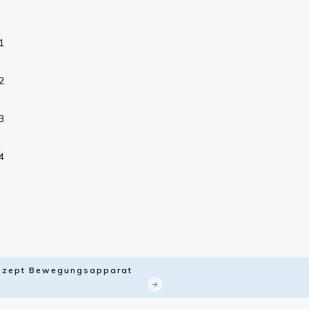
1
2
3
4
Konzept Bewegungsapparat