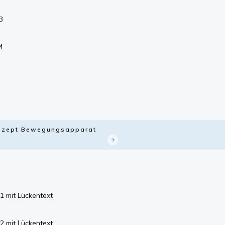
3
4
Konzept Bewegungsapparat
1 mit Lückentext
2 mit Lückentext