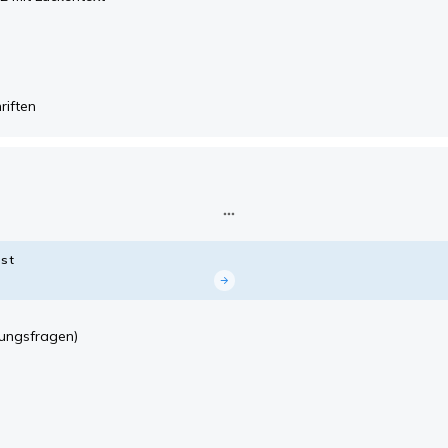
riften
st
ungsfragen)