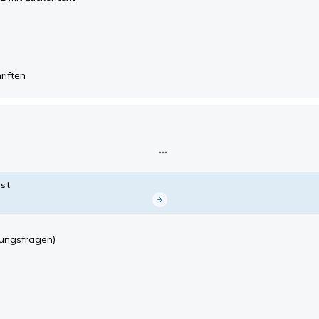
riften
st
ungsfragen)