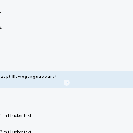
3
4
Konzept Bewegungsapparat
1 mit Lückentext
2 mit Lückentext