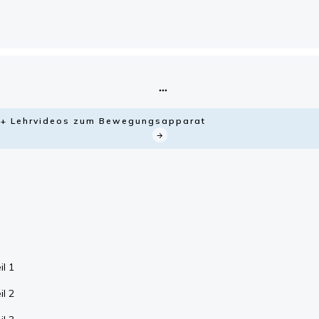
ie + Lehrvideos zum Bewegungsapparat
l 1
l 2