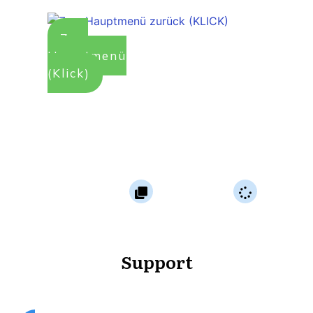
Zum
Hauptmenü
(Klick)
115 Lektionen
0%
Noch nicht gestartet
Support