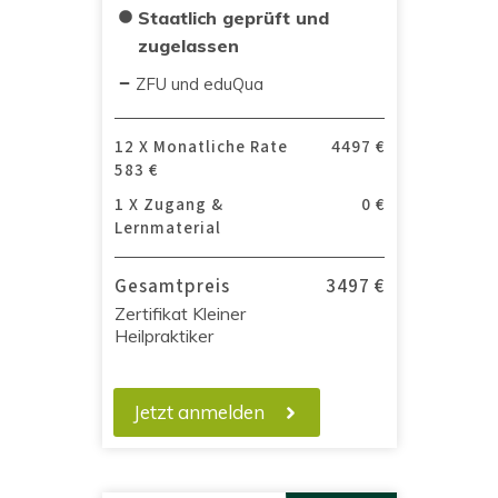
Staatlich geprüft und
zugelassen
ZFU und eduQua
12 X Monatliche Rate
4497 €
583 €
1 X Zugang &
0 €
Lernmaterial
Gesamtpreis
3497 €
Zertifikat Kleiner
Heilpraktiker
Jetzt anmelden