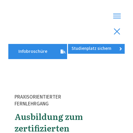
Fernstudium
Studienplatz sichern
Ernährungsberatung
Infobroschüre
Fernstudium
Frauengesundheit
Fernstudium
Mentale Gesundheit
Aktivkurse
Über uns
PRAXISORIENTIERTER
Erfahrungen
FERNLEHRGANG
Blog
Anmeld
Ausbildung zum
zertifizierten