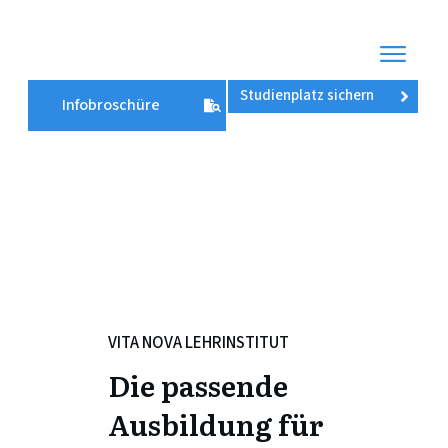
Fernstudium
Studienplatz sichern
Ernährungsberatung
Infobroschüre
Fernstudium
Frauengesundheit
Fernstudium
Mentale
Gesundheit
Aktivkurse
Über
uns
VITA NOVA LEHRINSTITUT
Erfahrungen
Die passende
Blog
Ausbildung für
Anmeldung