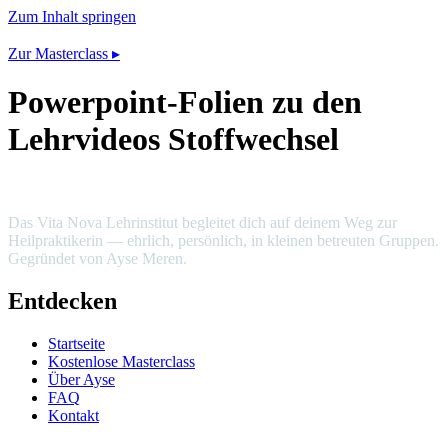
Zum Inhalt springen
Zur Masterclass ▸
Powerpoint-Folien zu den
Lehrvideos Stoffwechsel
Das Vita Nova Lehrinstitut begleitet dich auf deinem Weg zur
Heilpraktikerin — ehrlich, persönlich, in kleinen betreuten Gruppen.
Gegründet von Ayse Meren.
Entdecken
Startseite
Kostenlose Masterclass
Über Ayse
FAQ
Kontakt