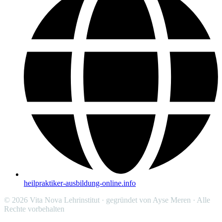
heilpraktiker-ausbildung-online.info
© 2026 Vita Nova Lehrinstitut · gegründet von Ayse Meren · Alle
Rechte vorbehalten