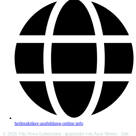
heilpraktiker-ausbildung-online.info
© 2026 Vita Nova Lehrinstitut · gegründet von Ayse Meren · Alle