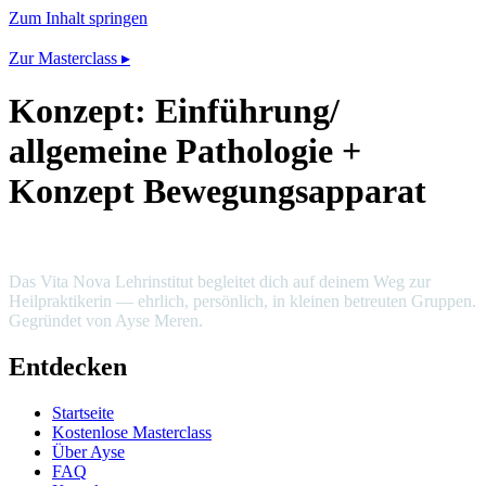
Zum Inhalt springen
Zur Masterclass ▸
Konzept: Einführung/
allgemeine Pathologie +
Konzept Bewegungsapparat
Das Vita Nova Lehrinstitut begleitet dich auf deinem Weg zur
Heilpraktikerin — ehrlich, persönlich, in kleinen betreuten Gruppen.
Gegründet von Ayse Meren.
Entdecken
Startseite
Kostenlose Masterclass
Über Ayse
FAQ