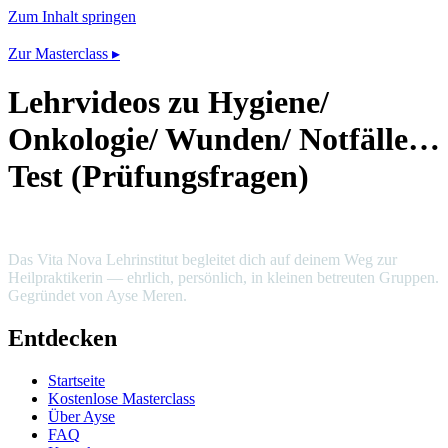
Zum Inhalt springen
Zur Masterclass ▸
Lehrvideos zu Hygiene/
Onkologie/ Wunden/ Notfälle…
Test (Prüfungsfragen)
Das Vita Nova Lehrinstitut begleitet dich auf deinem Weg zur
Heilpraktikerin — ehrlich, persönlich, in kleinen betreuten Gruppen.
Gegründet von Ayse Meren.
Entdecken
Startseite
Kostenlose Masterclass
Über Ayse
FAQ