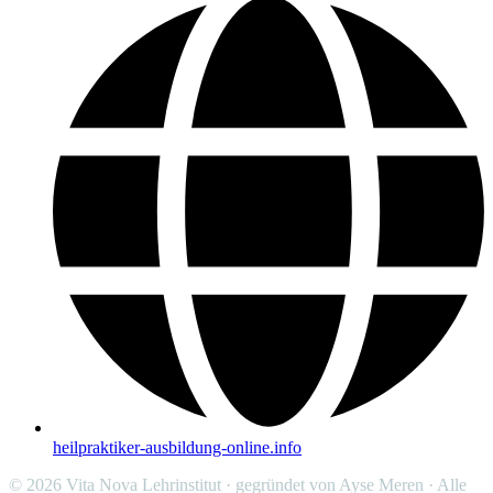
heilpraktiker-ausbildung-online.info
© 2026 Vita Nova Lehrinstitut · gegründet von Ayse Meren · Alle