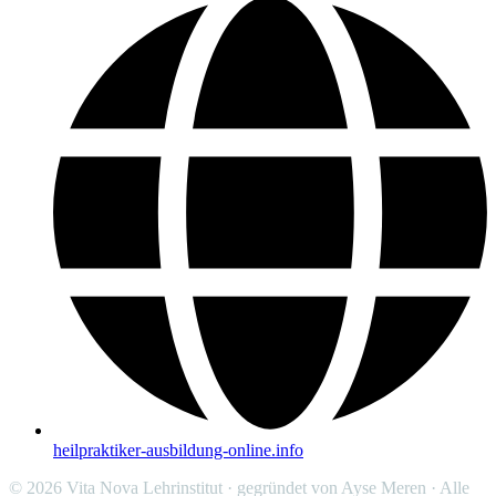
heilpraktiker-ausbildung-online.info
© 2026 Vita Nova Lehrinstitut · gegründet von Ayse Meren · Alle