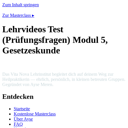
Zum Inhalt springen
Zur Masterclass ▸
Lehrvideos Test
(Prüfungsfragen) Modul 5,
Gesetzeskunde
Das Vita Nova Lehrinstitut begleitet dich auf deinem Weg zur
Heilpraktikerin — ehrlich, persönlich, in kleinen betreuten Gruppen.
Gegründet von Ayse Meren.
Entdecken
Startseite
Kostenlose Masterclass
Über Ayse
FAQ