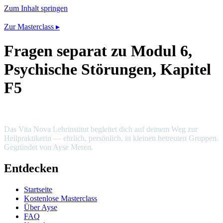
Zum Inhalt springen
Zur Masterclass ▸
Fragen separat zu Modul 6,
Psychische Störungen, Kapitel
F5
Das Vita Nova Lehrinstitut begleitet dich auf deinem Weg zur
Heilpraktikerin — ehrlich, persönlich, in kleinen betreuten Gruppen.
Gegründet von Ayse Meren.
Entdecken
Startseite
Kostenlose Masterclass
Über Ayse
FAQ