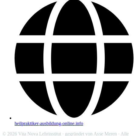
heilpraktiker-ausbildung-online.info
© 2026 Vita Nova Lehrinstitut · gegründet von Ayse Meren · Alle