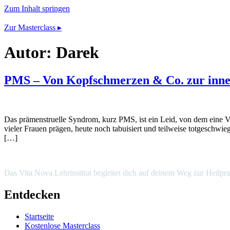
Zum Inhalt springen
Zur Masterclass ▸
Autor:
Darek
PMS – Von Kopfschmerzen & Co. zur inne
Das prämenstruelle Syndrom, kurz PMS, ist ein Leid, von dem eine Vi
vieler Frauen prägen, heute noch tabuisiert und teilweise totgeschw
[…]
Das Vita Nova Lehrinstitut begleitet dich auf deinem Weg zur Heilpr
Entdecken
Startseite
Kostenlose Masterclass