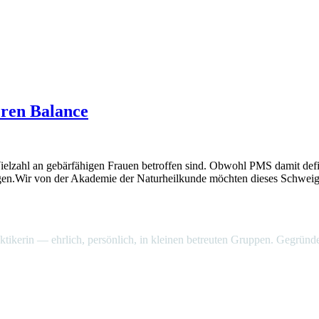
ren Balance
elzahl an gebärfähigen Frauen betroffen sind. Obwohl PMS damit defini
iegen.Wir von der Akademie der Naturheilkunde möchten dieses Schweige
aktikerin — ehrlich, persönlich, in kleinen betreuten Gruppen. Gegrün